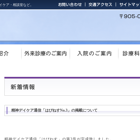
イケア・相談室など。
精神デイケア通信「はぴねすNo.3」の掲載について
精神デイケア通信「はぴねす」の第3号が完成致しました。