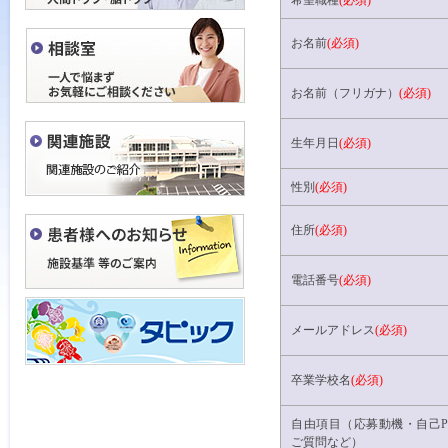
希望職種
(必須)
お名前
(必須)
お名前（フリガナ）
(必須)
生年月日
(必須)
性別
(必須)
住所
(必須)
電話番号
(必須)
メールアドレス
(必須)
卒業学校名
(必須)
自由項目（応募動機・自己P
ご質問など）