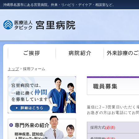
沖縄県名護市にある宮里病院。外来・リハビリ・デイケア・相談室など。
トップ
> 採用フォーム
返信に2～3営業日いただく
お急ぎの方はお電話にてお
採用方式
(必須)