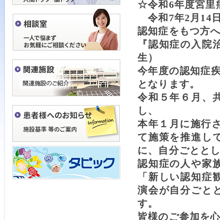
☆令和6年度宮里
令和7年2月14日
認知症をもつ方
『認知症の入院
生）
今年度の認知症
となります。
令和５年６月、
し、
本年１月に施行
て施策を推進し
に、自分ごとと
認知症の人や家
「新しい認知症
演会が自分ごと
す。
皆様のご参加を