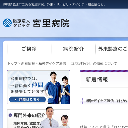
沖縄県名護市にある宮里病院。外来・リハビリ・デイケア・相談室など。
トップ
>
新着情報
> 精神デイケア通信「はぴねす№14」の掲載について
精神デイケア通信「はぴね
精神デイケア通信「はぴねす