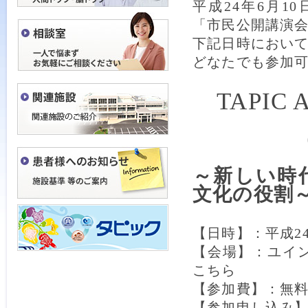
平成24年6月10日
「市民公開講演
下記日時におい
どなたでも参加
TAPIC Ac
（市民
～新しい時
文化の役割
【日時】：平成24
【会場】：ユイ
こちら
【参加費】：無
【参加申し込み