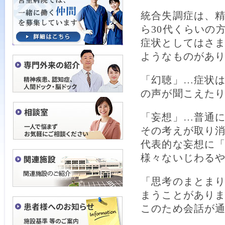
統合失調症は、精
ら30代くらいの
症状としてはさ
ようなものがあ
「幻聴」…症状
の声が聞こえた
「妄想」…普通
その考えが取り
代表的な妄想に
様々ないじわる
「思考のまとま
まうことがあり
このため会話が